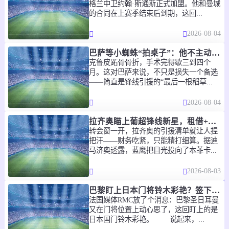
格兰中卫约翰·斯通斯正式加盟。他和曼城
的合同在上赛季结束后到期，这回...
2026-08-04
巴萨等小蜘蛛“拍桌子”：他不主动，我们不加价
克鲁皮跖骨骨折，手术完得歇三到四个
月。这对巴萨来说，不只是损失一个备选
——简直是锋线引援的“最后一根稻草...
2026-08-04
拉齐奥瞄上葡超锋线新星，租借+买断方案藏着什么算盘？
转会窗一开，拉齐奥的引援清单就让人捏
把汗——财务吃紧，只能精打细算。据迪
马济奥透露，蓝鹰把目光投向了本菲卡...
2026-08-03
巴黎盯上日本门将铃木彩艳？签下后可能先租出去练级
法国媒体RMC放了个消息：巴黎圣日耳曼
又在门将位置上动心思了，这回盯上的是
日本国门铃木彩艳。 说起来，...