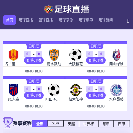
首页
足球直播
篮球直播
足球录像
足球集锦
足球新闻
日职联
日职联
-
-
0
0
0
0
即将开播
即将开播
名古屋鲸八
清水鼓动
大阪樱花
冈山绿雉
08-08 18:00
08-08 18:00
日职联
日职联
-
-
0
0
0
0
即将开播
即将开播
FC东京
町田泽维亚
柏太阳神
水户蜀葵
08-08 18:00
08-08 18:00
赛事赛程
NBA
全部
英超
世界杯
意甲
西甲